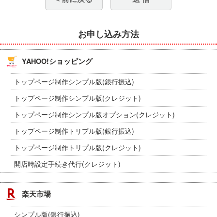
お申し込み方法
YAHOO!ショッピング
トップページ制作
シンプル版(銀行振込)
トップページ制作
シンプル版(クレジット)
トップページ制作
シンプル版オプション(クレジット)
トップページ制作
トリプル版(銀行振込)
トップページ制作
トリプル版(クレジット)
開店時設定手続き代行
(クレジット)
楽天市場
シンプル版(銀行振込)