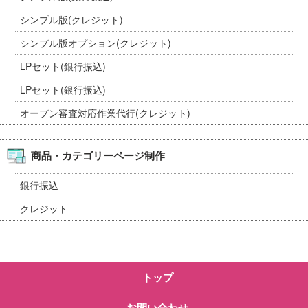
シンプル版(クレジット)
シンプル版オプション(クレジット)
LPセット(銀行振込)
LPセット(銀行振込)
オープン審査対応作業代行
(クレジット)
商品・カテゴリー
ページ制作
銀行振込
クレジット
トップ
お問い合わせ